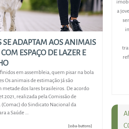
imobi
a jov
se
i
 SE ADAPTAM AOS ANIMAIS
tr
 COM ESPAÇO DE LAZER E
re
HO
efinidos em assembleia, quem pisar na bola
des Os animais de estimação já são
metade dos lares brasileiros. De acordo
t 2021, realizada pela Comissão de
(Comac) do Sindicato Nacional da
ara a Saúde …
A
C
[ssba-buttons]