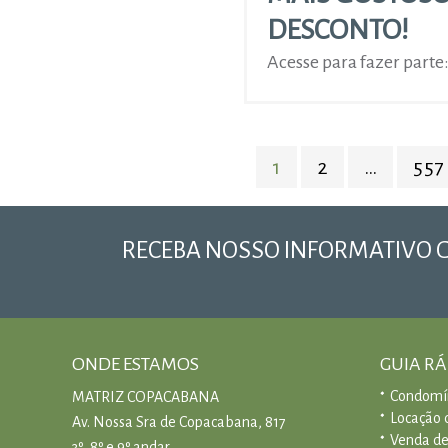
DESCONTO!
Acesse para fazer part
Navegação
PÁGINA
PÁGINA
PÁ
por
1
2
…
557
posts
RECEBA NOSSO INFORMATIVO 
ONDE ESTAMOS
GUIA R
Condomí
MATRIZ COPACABANA
Locação 
Av. Nossa Sra de Copacabana, 817
Venda de
3º, 8º e 9º andar