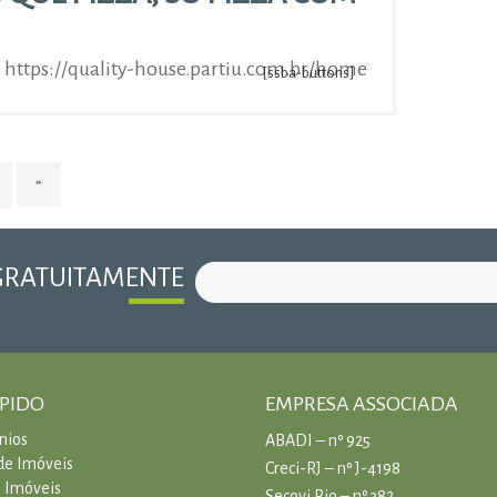
e: https://quality-house.partiu.com.br/home
[ssba-buttons]
GINA
P
R
GRATUITAMENTE
Ó
X
I
M
A
ÁPIDO
EMPRESA ASSOCIADA
P
Á
nios
ABADI – nº 925
G
de Imóveis
Creci-RJ – nº J-4198
I
 Imóveis
Secovi Rio – nº 382