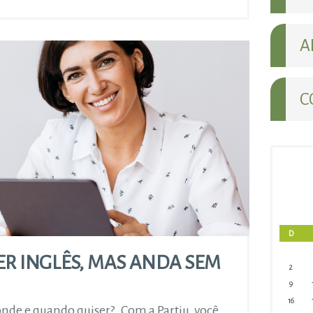
A
C
D
R INGLÊS, MAS ANDA SEM
2
9
16
onde e quando quiser? Com a Partiu, você