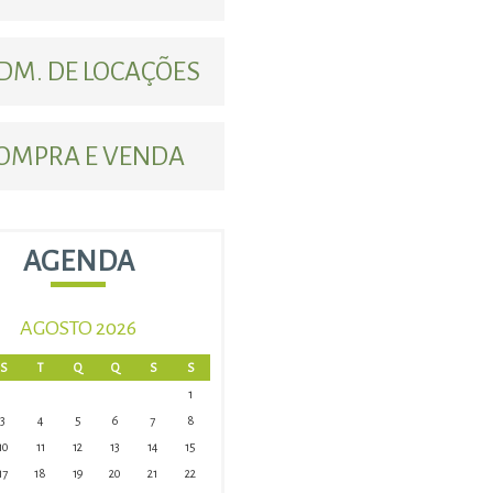
DM. DE LOCAÇÕES
OMPRA E VENDA
AGENDA
AGOSTO 2026
S
T
Q
Q
S
S
1
3
4
5
6
7
8
10
11
12
13
14
15
17
18
19
20
21
22