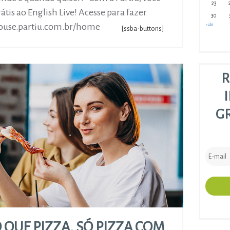
23
átis ao English Live! Acesse para fazer
30
-house.partiu.com.br/home
« abr
[ssba-buttons]
R
G
 QUE PIZZA, SÓ PIZZA COM