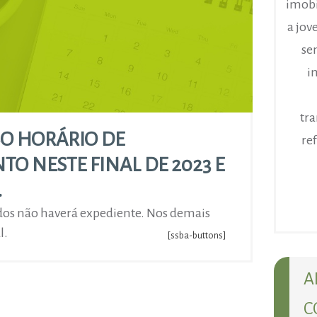
imobi
a jov
se
i
tr
O HORÁRIO DE
re
O NESTE FINAL DE 2023 E
.
ados não haverá expediente. Nos demais
l.
[ssba-buttons]
A
C