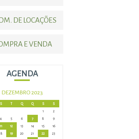
DM. DE LOCAÇÕES
OMPRA E VENDA
AGENDA
DEZEMBRO 2023
S
T
Q
Q
S
S
1
2
4
5
6
7
8
9
11
12
13
14
15
16
18
19
20
21
22
23