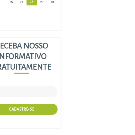
25
26
27
28
29
30
ECEBA NOSSO
INFORMATIVO
RATUITAMENTE