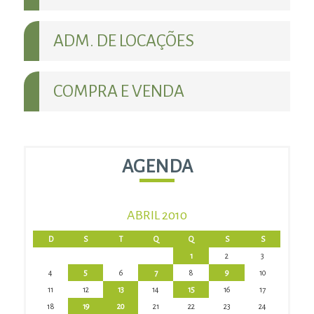
ADM. DE LOCAÇÕES
COMPRA E VENDA
AGENDA
ABRIL 2010
D
S
T
Q
Q
S
S
1
2
3
4
5
6
7
8
9
10
11
12
13
14
15
16
17
18
19
20
21
22
23
24