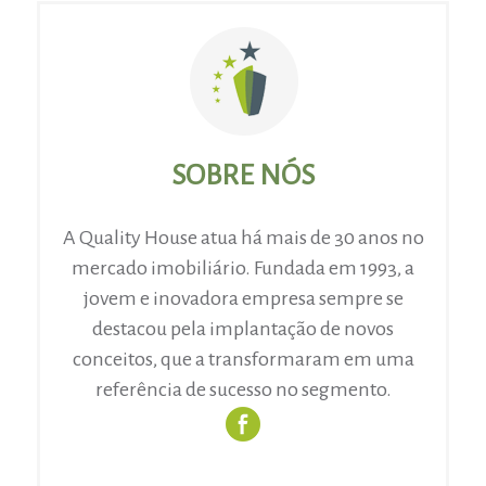
P
R
Ó
X
I
M
A
SOBRE NÓS
P
Á
G
A Quality House atua há mais de 30 anos no
I
mercado imobiliário. Fundada em 1993, a
N
jovem e inovadora empresa sempre se
A
destacou pela implantação de novos
conceitos, que a transformaram em uma
referência de sucesso no segmento.